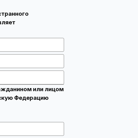
странного
ражданином или лицом
йскую Федерацию