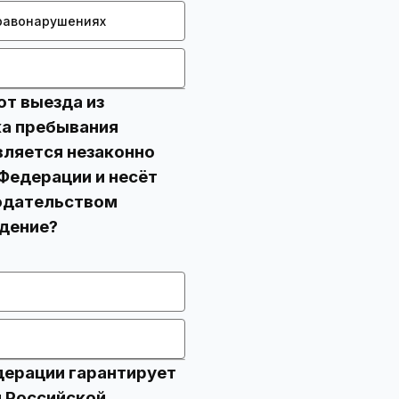
равонарушениях
т выезда из
ка пребывания
вляется незаконно
Федерации и несёт
нодательством
дерации гарантирует
 Российской