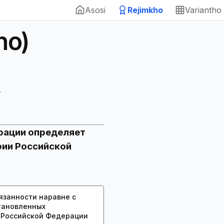
Asosi
Rejimkho
Variantho
ho)
.
рации определяет
рии Российской
язанности наравне с
тановленных
 Российской Федерации