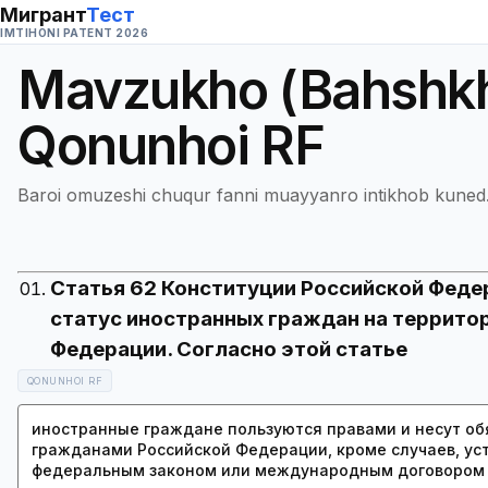
Мигрант
Тест
IMTIHONI PATENT 2026
Mavzukho (Bahshk
Qonunhoi RF
Baroi omuzeshi chuqur fanni muayyanro intikhob kuned
Статья 62 Конституции Российской Феде
статус иностранных граждан на террито
QONUNHOI RF
иностранные граждане пользуются правами и несут об
гражданами Российской Федерации, кроме случаев, ус
федеральным законом или международным договором