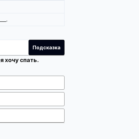
___.
Подсказка