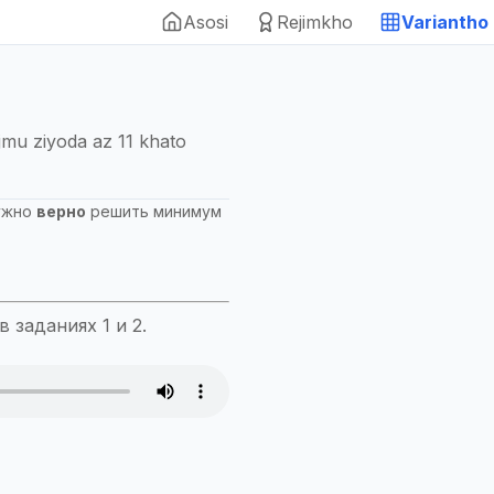
Asosi
Rejimkho
Variantho
jmu ziyoda az 11 khato
ужно
верно
решить минимум
 заданиях 1 и 2.