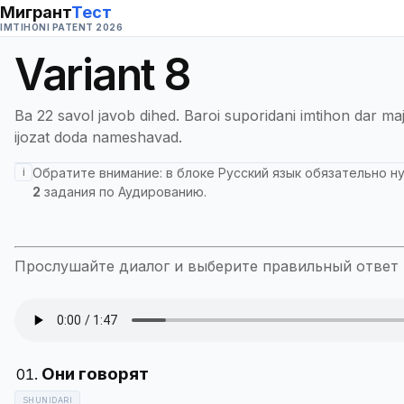
Мигрант
Тест
IMTIHONI PATENT 2026
Variant
8
Ba 22 savol javob dihed. Baroi suporidani imtihon dar ma
ijozat doda nameshavad.
i
Обратите внимание: в блоке
Русский язык
обязательно н
2
задания по
Аудированию
.
Прослушайте диалог и выберите правильный ответ в
SHUNIDARI