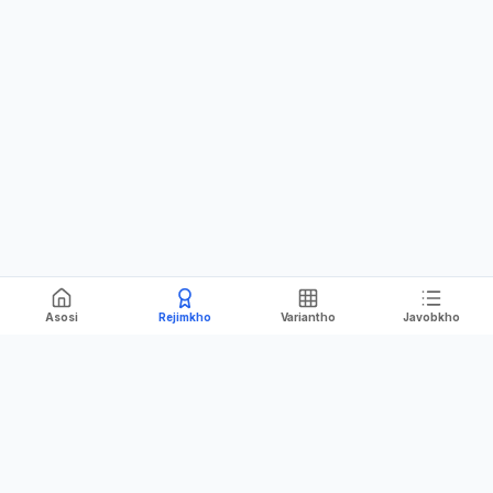
Asosi
Rejimkho
Variantho
Javobkho
Navigatsiya
Ma'lumot